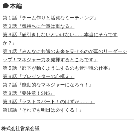
本編
第１話『チーム作りと活発なミーティング』
第２話『気持ちに仕事は重なる』
第３話『値引きしないといけない……本当にそうです
か？』
第４話『みんなに共通の未来を見せるのが真のリーダーシ
ップ！マネジャー力を発揮するところです』
第５話『部下が動くようにするのも管理職の仕事』
第６話『プレゼンターの心構え』
第７話『能動的なマネジャーになろう！』
第８話『要注意！SNS』
第９話『ラストスパート！のはずが…… 』
第10話『それでも明日は必ずくる！』
株式会社営業会議