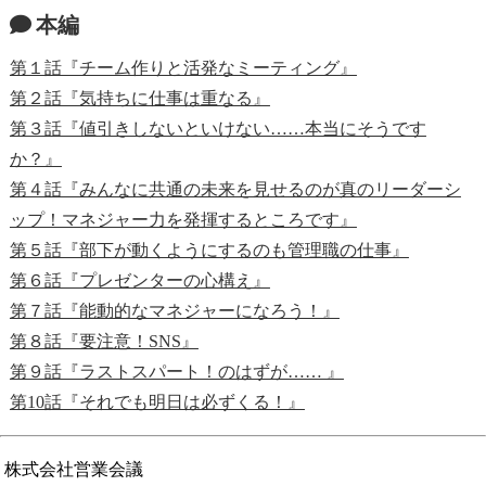
本編
第１話『チーム作りと活発なミーティング』
第２話『気持ちに仕事は重なる』
第３話『値引きしないといけない……本当にそうです
か？』
第４話『みんなに共通の未来を見せるのが真のリーダーシ
ップ！マネジャー力を発揮するところです』
第５話『部下が動くようにするのも管理職の仕事』
第６話『プレゼンターの心構え』
第７話『能動的なマネジャーになろう！』
第８話『要注意！SNS』
第９話『ラストスパート！のはずが…… 』
第10話『それでも明日は必ずくる！』
株式会社営業会議