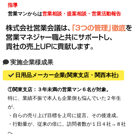
指導
営業マンからは
営業相談・提案相談・営業活動報告
実施企業様成果
日用品メーカー企業(関東支店・関西本社)
①関東支店：３年未満の営業マン６名が対象。
特に、業績不振で本人も企業側も悩んでいた２年生
が、
・自らの売り上げ目標を上司に提言。その後達成。
・行動量が、従来の倍に。訪問者数が１日４社→８社
へ